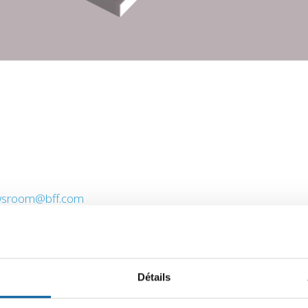
sroom@bff.com
tobre 2024
Détails
ion d’EuroFinance International Treasury Management, qui se