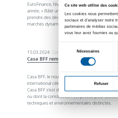
EuroFinance, l’événement de trésorerie le plus
Ce site web utilise des cook
année, « Bâtir une trésorerie intelligente ensem
Les cookies nous permettent d
prendre des décisions fondées sur les données af
sociaux et d'analyser notre t
marchés dynamiques.
partenaires de médias sociaux
vous leur avez fournies ou qu'
Sélection
Nécessaires
du
15.03.2024
Corporate
consentement
Casa BFF remporte le MIPIM Award 20
Casa BFF, le nouveau siège de BFF Banking Gro
international célébrant les projets les plus utile
Refuser
Casa BFF s’est distinguée dans le "Best New 
ou dont la construction est prévue pour bientôt
techniques et environnementales distinctes.