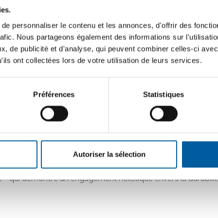
 influent au monde, accueille chaque année plus de 2000 prof
ies.
ble », explorera la façon dont les systèmes intelligents et le
e personnaliser le contenu et les annonces, d'offrir des fonctio
in d’optimiser la gestion de la trésorerie, de débloquer des l
rafic. Nous partageons également des informations sur l'utilisati
, de publicité et d'analyse, qui peuvent combiner celles-ci avec
ils ont collectées lors de votre utilisation de leurs services.
Préférences
Statistiques
24
up actuellement en construction à Milan, a été parmi les la
s, durables et visionnaires du secteur immobilier.
Autoriser la sélection
Development" catégorie réservée à tout type de bâtiment ou 
 – qui démontre un engagement holistique envers la durabilité