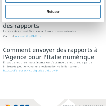
Modalités d'établissement des
rapports et coordonnées de
Refuser
l'entité chargée de l'établissement
des rapports
Le prestataire peut être contacté aux adresses suivantes :
Courriel:
accessibility@bff.com
Comment envoyer des rapports à
l'Agence pour l'Italie numérique
En cas de réponse insatisfaisante ou d'absence de réponse, la partie
intéressée peut envoyer une réclamation via le lien suivant:
https://difensorecivicodigitale.agid.gov.it/